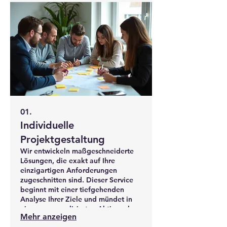
01.
Individuelle
Projektgestaltung
Wir entwickeln maßgeschneiderte
Lösungen, die exakt auf Ihre
einzigartigen Anforderungen
zugeschnitten sind. Dieser Service
beginnt mit einer tiefgehenden
Analyse Ihrer Ziele und mündet in
einem personalisierten Aktionsplan.
Mehr anzeigen
Erleben Sie, wie Ihre spezifischen