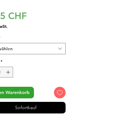
Preis
95 CHF
wSt.
*
wählen
*
den Warenkorb
Sofortkauf