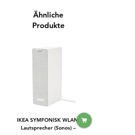
Ähnliche
Produkte
IKEA SYMFONISK WLAN-
IPhone 15 128GB S
Lautsprecher (Sonos) –