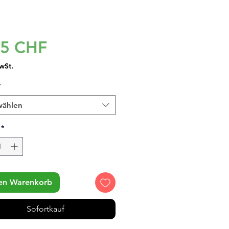
Preis
95 CHF
wSt.
*
wählen
*
den Warenkorb
Sofortkauf