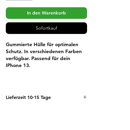
In den Warenkorb
Sofortkauf
Gummierte Hülle für optimalen
Schutz. In verschiedenen Farben
verfügbar. Passend für dein
IPhone 13.
Lieferzeit 10-15 Tage
(1x Hülle in Weiss direkt ab Lager)
Wir beziehen diesen Artikel vorläufig
direkt bei unserem Lieferanten.
Deswegen sind die Lieferfristen etwas