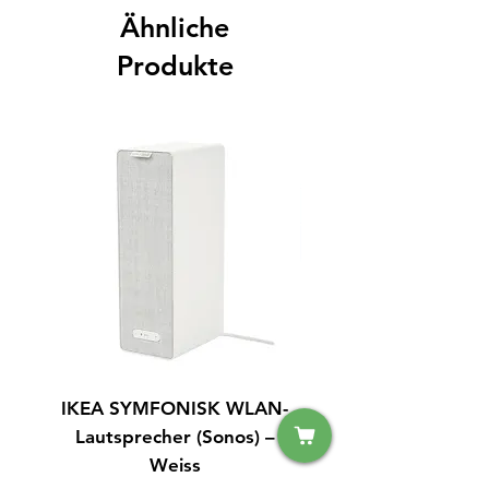
Ähnliche
Produkte
IKEA SYMFONISK WLAN-
IPhone 15 128GB S
Lautsprecher (Sonos) –
Weiss