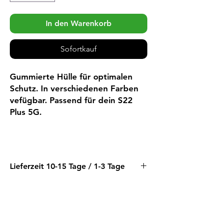
In den Warenkorb
Sofortkauf
Gummierte Hülle für optimalen
Schutz. In verschiedenen Farben
vefügbar. Passend für dein S22
Plus 5G.
Lieferzeit 10-15 Tage / 1-3 Tage
Farbe Schwarz & Dunkelrosa direkt ab
Lager verfügbar (Lieferzeit 1-3 Tage)
Wir beziehen diesen Artikel vorläufig
direkt bei unserem Lieferanten.