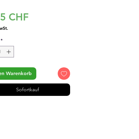
Preis
95 CHF
wSt.
*
den Warenkorb
Sofortkauf