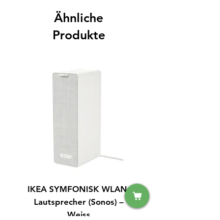
Ähnliche
Produkte
IKEA SYMFONISK WLAN-
IPhone 15 128GB S
Lautsprecher (Sonos) –
Weiss