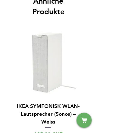
Ähnliche
Produkte
IKEA SYMFONISK WLAN-
IPhone 14 128GB S
Lautsprecher (Sonos) –
Weiss
Preis
125,00 CHF