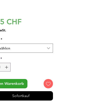
Preis
95 CHF
wSt.
*
wählen
*
den Warenkorb
Sofortkauf