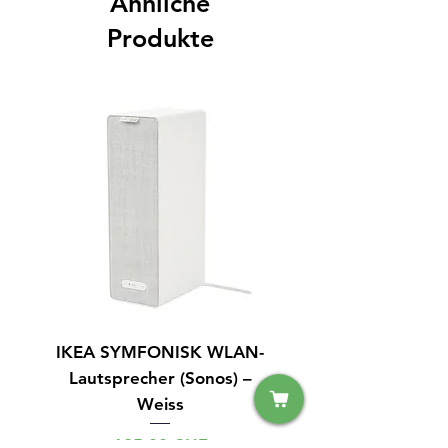
Ähnliche
Produkte
IKEA SYMFONISK WLAN-
IPhone 15 128GB S
Lautsprecher (Sonos) –
Weiss
Preis
125,00 CHF