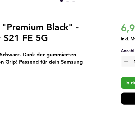
 "Premium Black" -
6,
 S21 FE 5G
inkl. M
Anzahl
-Schwarz. Dank der gummierten 
n Grip! Passend für dein Samsung 
In 