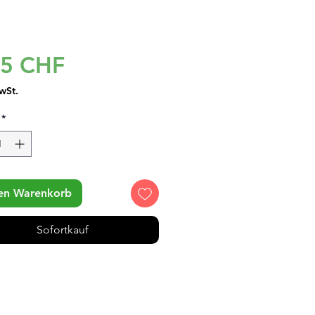
Preis
95 CHF
wSt.
*
den Warenkorb
Sofortkauf