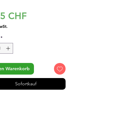
Preis
95 CHF
wSt.
*
den Warenkorb
Sofortkauf