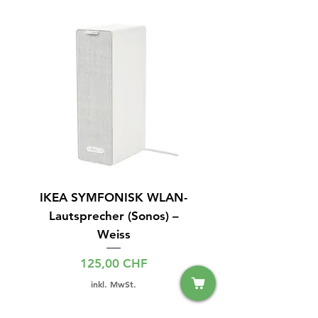
IKEA SYMFONISK WLAN-
Samsung UE55F6340S
Lautsprecher (Sonos) –
Weiss
Preis
125,00 CHF
inkl. MwSt.