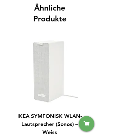
Ähnliche
Produkte
IKEA SYMFONISK WLAN-
IPhone 14 128GB S
Lautsprecher (Sonos) –
Weiss