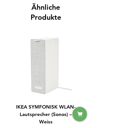
Ähnliche
Produkte
IKEA SYMFONISK WLAN-
IPhone 15 128GB S
Lautsprecher (Sonos) –
Weiss