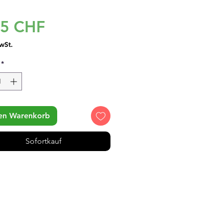
Preis
95 CHF
wSt.
*
den Warenkorb
Sofortkauf