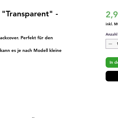
 "Transparent" -
2,
inkl. M
Anzahl
ackcover. Perfekt für den 
ann es je nach Modell kleine 
In 