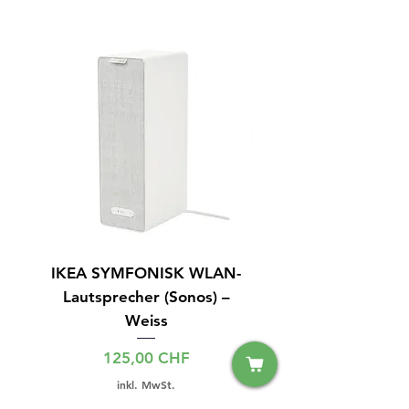
IKEA SYMFONISK WLAN-
IPhone 15 128GB S
Lautsprecher (Sonos) –
Weiss
Preis
125,00 CHF
inkl. MwSt.