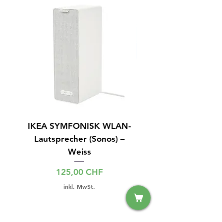
IKEA SYMFONISK WLAN-
IPhone 15 128GB S
Lautsprecher (Sonos) –
Weiss
Preis
125,00 CHF
inkl. MwSt.