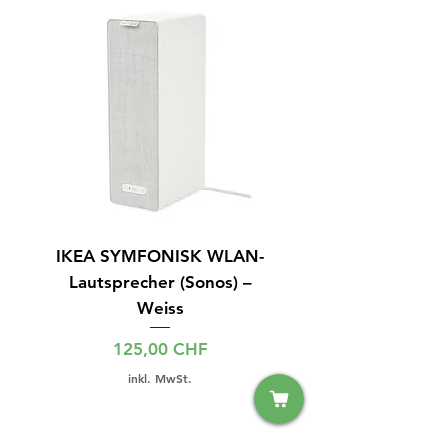
IKEA SYMFONISK WLAN-
IPhone 14 128GB S
Lautsprecher (Sonos) –
Weiss
Preis
125,00 CHF
inkl. MwSt.