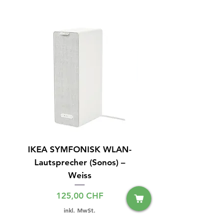
IKEA SYMFONISK WLAN-
IPhone 15 128GB S
Lautsprecher (Sonos) –
Weiss
Preis
125,00 CHF
inkl. MwSt.