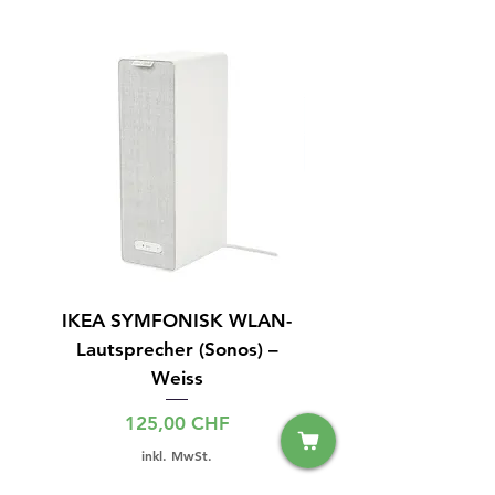
IKEA SYMFONISK WLAN-
IPhone 15 128GB S
Lautsprecher (Sonos) –
Weiss
Preis
125,00 CHF
inkl. MwSt.