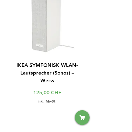
IKEA SYMFONISK WLAN-
IPhone 15 128GB S
Lautsprecher (Sonos) –
Weiss
Preis
125,00 CHF
inkl. MwSt.