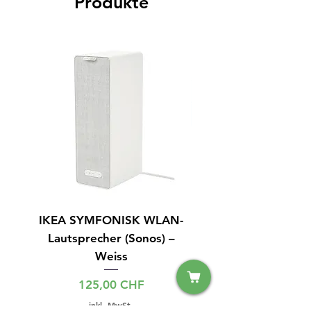
Produkte
IKEA SYMFONISK WLAN-
IPhone 15 128GB S
Lautsprecher (Sonos) –
Weiss
Preis
125,00 CHF
inkl. MwSt.