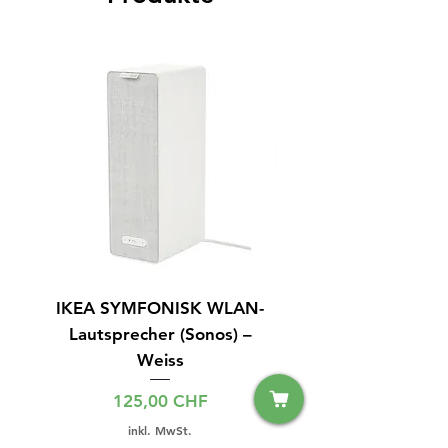
IKEA SYMFONISK WLAN-
IPhone 15 128GB S
Lautsprecher (Sonos) –
Weiss
Preis
125,00 CHF
inkl. MwSt.