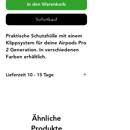
In den Warenkorb
Sofortkauf
Praktische Schutzhülle mit einem
Klippsystem für deine Airpods Pro
2 Generation. In verschiedenen
Farben erhältlich.
Lieferzeit 10 - 15 Tage
Wir beziehen diesen Artikel vorläufig
direkt bei unserem Lieferanten.
Deswegen sind die Lieferfristen etwas
länger.
Falls die Nachfrage auf diesen Artikel
steigt, werden wir die Ware direkt ab
Ähnliche
Lager verkaufen & somit eine noch
Produkte
schnellere Lieferung garantieren.