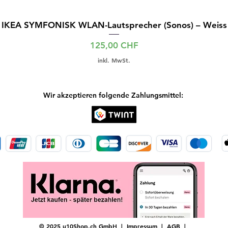
IKEA SYMFONISK WLAN-Lautsprecher (Sonos) – Weiss
Preis
125,00 CHF
inkl. MwSt.
Wir akzeptieren folgende Zahlungsmittel:
© 2025 u10Shop.ch GmbH |
Impressum
|
AGB
|