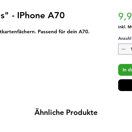
ds" - IPhone A70
9,
inkl. M
itkartenfächern. Passend für dein A70.
Anzahl
In 
Ähnliche Produkte