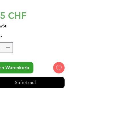
Preis
95 CHF
wSt.
*
den Warenkorb
Sofortkauf