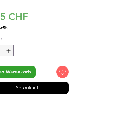
Preis
95 CHF
wSt.
*
den Warenkorb
Sofortkauf