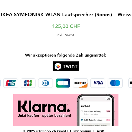
IKEA SYMFONISK WLAN-Lautsprecher (Sonos) – Weiss
Preis
125,00 CHF
inkl. MwSt.
Wir akzeptieren folgende Zahlungsmittel:
© 2025 u10Shop.ch GmbH |
Impressum
|
AGB
|