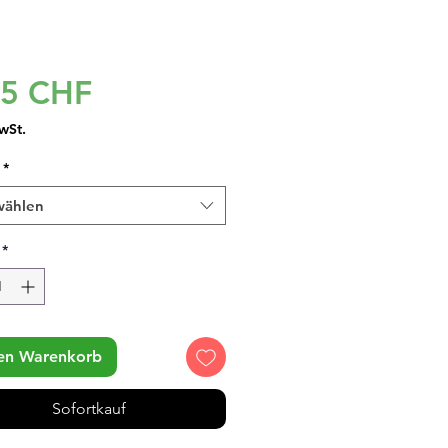
Preis
95 CHF
wSt.
*
wählen
*
den Warenkorb
Sofortkauf