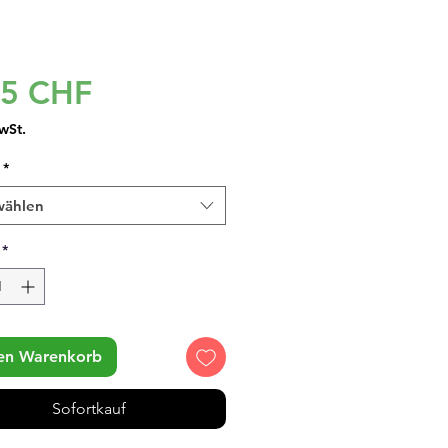
Preis
95 CHF
wSt.
*
wählen
*
den Warenkorb
Sofortkauf