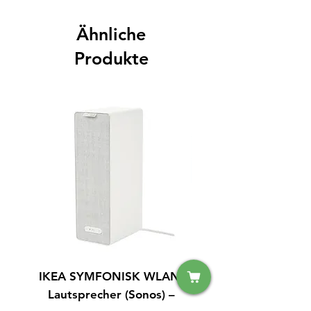
Ähnliche
Produkte
IKEA SYMFONISK WLAN-
IPhone 15 128GB S
Lautsprecher (Sonos) –