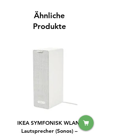
Ähnliche
Produkte
IKEA SYMFONISK WLAN-
IPhone 15 128GB S
Lautsprecher (Sonos) –