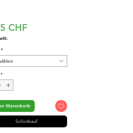
Preis
95 CHF
wSt.
*
wählen
*
den Warenkorb
Sofortkauf