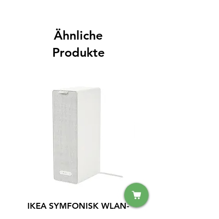
Ähnliche
Produkte
IKEA SYMFONISK WLAN-
IPhone 15 128GB S
Lautsprecher (Sonos) –