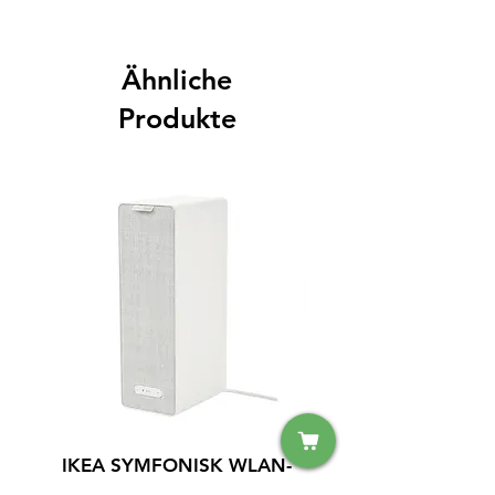
Ähnliche
Produkte
IKEA SYMFONISK WLAN-
IPhone 15 128GB S
Lautsprecher (Sonos) –