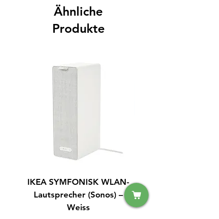
Ähnliche
Produkte
IKEA SYMFONISK WLAN-
IPhone 15 128GB S
Lautsprecher (Sonos) –
Weiss