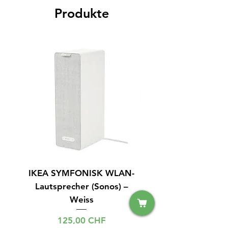
Produkte
IKEA SYMFONISK WLAN-
IPhone 15 128GB S
Lautsprecher (Sonos) –
Weiss
Preis
125,00 CHF