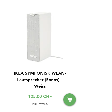
IKEA SYMFONISK WLAN-
IPhone 15 128GB S
Lautsprecher (Sonos) –
Weiss
Preis
125,00 CHF
inkl. MwSt.