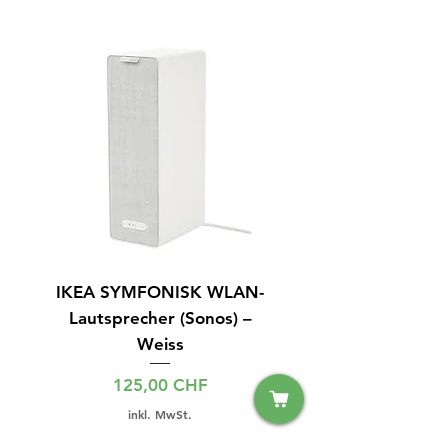
IKEA SYMFONISK WLAN-
IPhone 15 128GB S
Lautsprecher (Sonos) –
Weiss
Preis
125,00 CHF
inkl. MwSt.