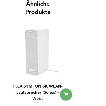
Ähnliche
Produkte
IKEA SYMFONISK WLAN-
IPhone 14 128GB S
Lautsprecher (Sonos) –
Weiss