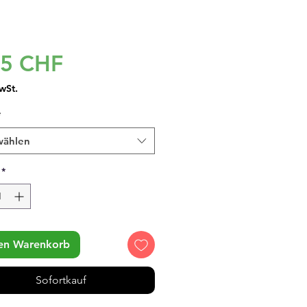
Preis
95 CHF
wSt.
*
wählen
*
den Warenkorb
Sofortkauf