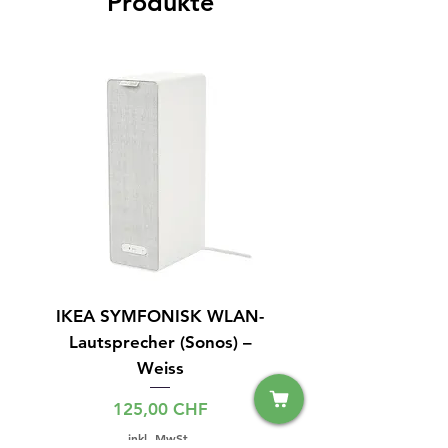
Produkte
IKEA SYMFONISK WLAN-
IPhone 14 128GB S
Lautsprecher (Sonos) –
Weiss
Preis
125,00 CHF
inkl. MwSt.