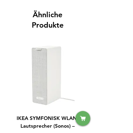
Ähnliche
Produkte
IKEA SYMFONISK WLAN-
IPhone 14 128GB S
Lautsprecher (Sonos) –