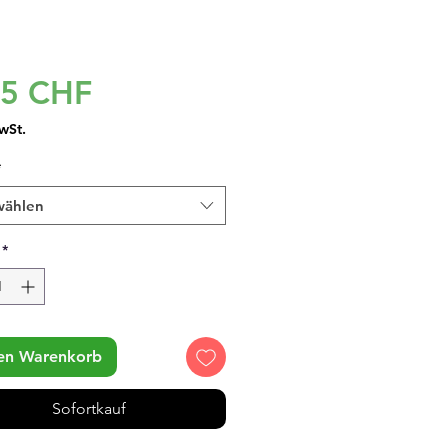
Preis
95 CHF
wSt.
*
wählen
*
den Warenkorb
Sofortkauf