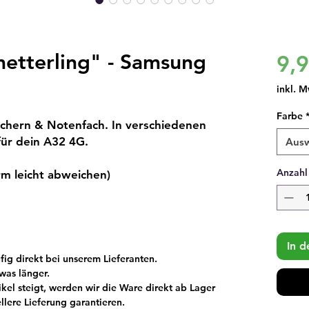
metterling" - Samsung
9,
inkl. M
Farbe
ächern & Notenfach. In verschiedenen
für dein A32 4G.
Aus
Anzahl
rm leicht abweichen)
In 
fig direkt bei unserem Lieferanten.
was länger.
ikel steigt, werden wir die Ware direkt ab Lager
llere Lieferung garantieren.