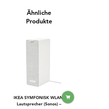
Ähnliche
Produkte
IKEA SYMFONISK WLAN-
IPhone 14 128GB S
Lautsprecher (Sonos) –