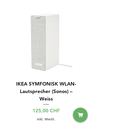
IKEA SYMFONISK WLAN-
Samsung UE55F6340S
Lautsprecher (Sonos) –
Weiss
Preis
125,00 CHF
inkl. MwSt.