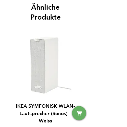
Ähnliche
Produkte
IKEA SYMFONISK WLAN-
Samsung UE55F6340S
Lautsprecher (Sonos) –
Weiss