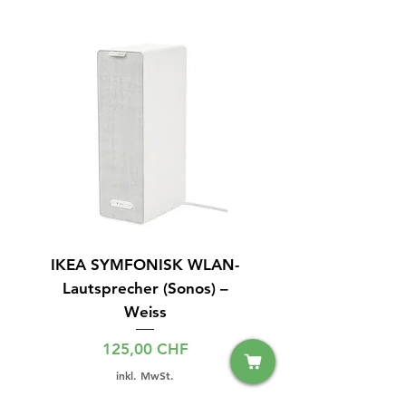
IKEA SYMFONISK WLAN-
IPhone 15 128GB S
Lautsprecher (Sonos) –
Weiss
Preis
125,00 CHF
inkl. MwSt.