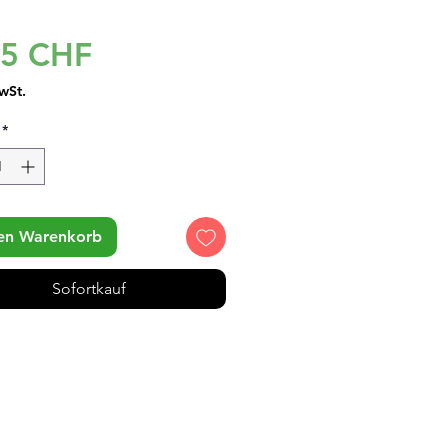
Preis
95 CHF
wSt.
*
den Warenkorb
Sofortkauf