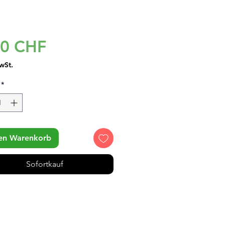
Preis
90 CHF
wSt.
*
den Warenkorb
Sofortkauf